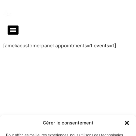
Mobility Sport Challenge – Coaching
Mobilité Fonctionnelle
[ameliacustomerpanel appointments=1 events=1]
Accueil
Mentions légales
Politique de Confidentialité
Conditions générales de ventes
Politique de Cookies
Contact
English
2026 - Tous droits réservés
Gérer le consentement
Pour offrir les meilleures expériences, nous utilisons des technologies