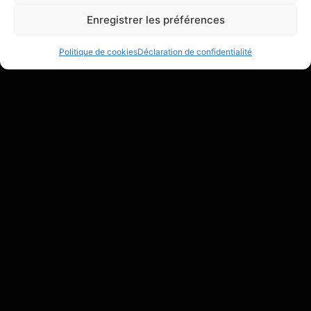
Enregistrer les préférences
Politique de cookies
Déclaration de confidentialité
Chris
Le mouvement m’a toujours fasciné. Après 10 ans de
judo, je découvre la capoeira à 17 ans : un coup de