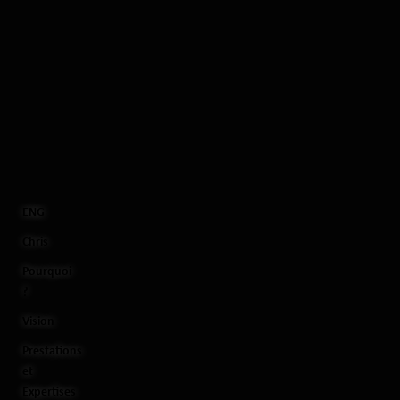
ENG
Chris
Pourquoi
?
Vision
Prestations
et
Expertises