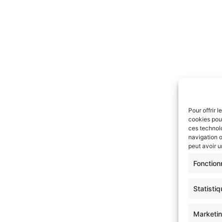
Pour offrir 
cookies pou
ces technol
navigation o
peut avoir u
Fonction
Statisti
ue de Confidentialité
Conditions générales de ventes
Marketi